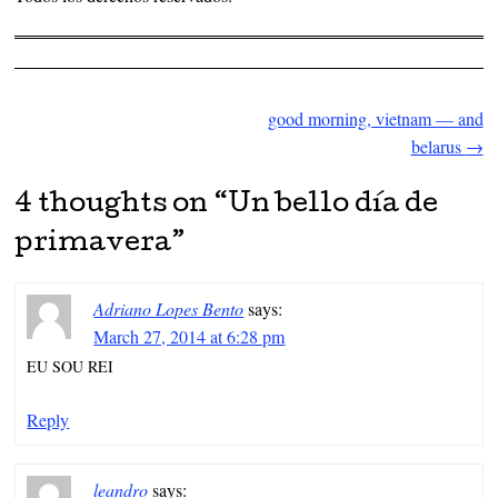
good morning, vietnam — and
Post navigation
belarus
→
4 thoughts on “
Un bello día de
primavera
”
Adriano Lopes Bento
says:
March 27, 2014 at 6:28 pm
EU SOU REI
Reply
leandro
says: